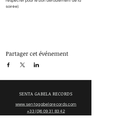
respecter pour le bon déroulement de la 
soirée).
Afficher plus
Partager cet événement
SENTA GABELA RECORDS
www.sentagabelarecords.com
+33 (0)6 09 31 83 42
2 rue de la Scierie
31550 CINTEGABELLE France