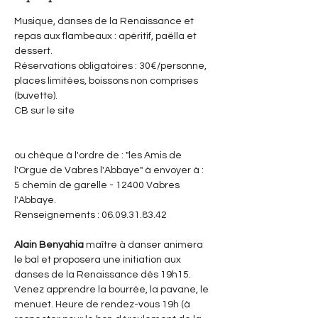
Musique, danses de la Renaissance et 
repas aux flambeaux : apéritif, paëlla et 
dessert.
Réservations obligatoires : 30€/personne, 
places limitées, boissons non comprises 
(buvette).
CB sur le site 
semaineorguevabres.wixsite.com/festival/
concerts
ou chèque à l'ordre de : "les Amis de 
l'Orgue de Vabres l'Abbaye" à envoyer à : 
5 chemin de garelle - 12400 Vabres 
l'Abbaye.
Renseignements : 06.09.31.83.42
Alain Benyahia
 maître à danser animera 
le bal et proposera une initiation aux 
danses de la Renaissance dès 19h15. 
Venez apprendre la bourrée, la pavane, le 
menuet. Heure de rendez-vous 19h (à 