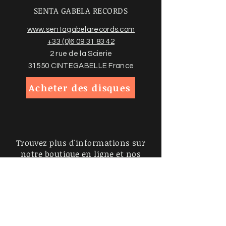
SENTA GABELA RECORDS
www.sentagabelarecords.com
+33 (0)6 09 31 83 42
2 rue de la Scierie
31550 CINTEGABELLE France
Acheter des disques
Trouvez plus d'informations sur
notre boutique en ligne et nos
conditions ci-dessous
Politiques de la boutique
Politique de confidentialité
Mentions légales