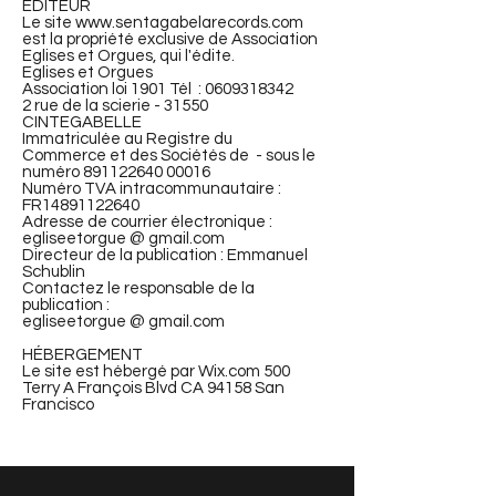
ÉDITEUR
Le site
www.sentagabelarecords.com
est la propriété exclusive de Association
Eglises et Orgues, qui l'édite.
Eglises et Orgues
Association loi 1901 Tél : 0609318342
2 rue de la scierie - 31550
CINTEGABELLE
Immatriculée au Registre du
Commerce et des Sociétés de - sous le
numéro 891122640 00016
Numéro TVA intracommunautaire :
FR14891122640
Adresse de courrier électronique :
egliseetorgue @ gmail.com
Directeur de la publication : Emmanuel
Schublin
Contactez le responsable de la
publication :
egliseetorgue @ gmail.com
HÉBERGEMENT
Le site est hébergé par Wix.com 500
Terry A François Blvd CA 94158 San
Francisco