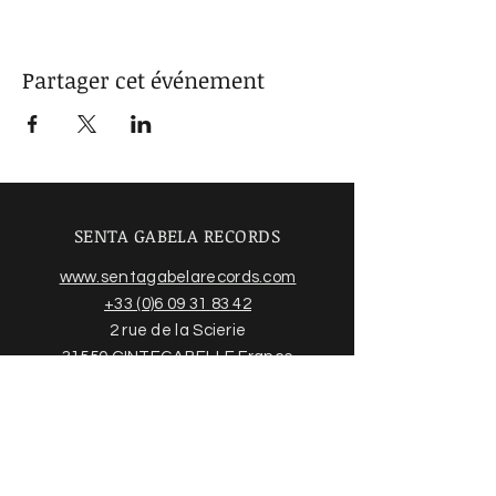
Partager cet événement
SENTA GABELA RECORDS
www.sentagabelarecords.com
+33 (0)6 09 31 83 42
2 rue de la Scierie
31550 CINTEGABELLE France
Acheter des disques