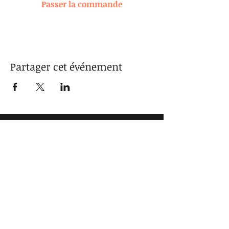
Passer la commande
Partager cet événement
SENTA GABELA RECORDS
www.sentagabelarecords.com
+33 (0)6 09 31 83 42
2 rue de la Scierie
31550 CINTEGABELLE France
Acheter des disques