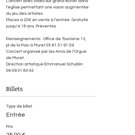
Concert avec vidéo sur grand écran dans 
l'église permettant une vision augmentée 
du jeu des artistes.
Places à 20€ en vente à l’entrée. Gratuité 
jusqu'à 18 ans. Préventes 
www.sentagabelarecords.com/muret
Renseignements : Office de Tourisme 13, 
pl de la Paix à Muret 05.61.51.91.59
Concert organisé par les Amis de l'Orgue 
de Muret.
Direction artistique Emmanuel Schublin 
06.09.31.83.42
Billets
Type de billet
Entrée
Prix