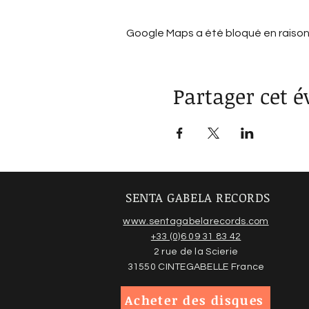
Google Maps a été bloqué en raison
Partager cet 
SENTA GABELA RECORDS
www.sentagabelarecords.com
+33 (0)6 09 31 83 42
2 rue de la Scierie
31550 CINTEGABELLE France
Acheter des disques