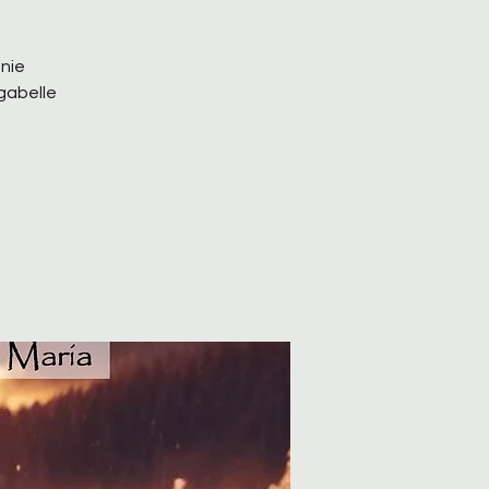
anie
egabelle