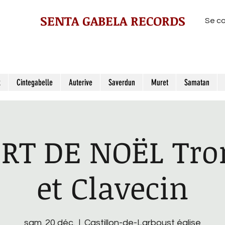
SENTA GABELA RECORDS
Se c
z
Cintegabelle
Auterive
Saverdun
Muret
Samatan
RT DE NOËL Tro
et Clavecin
sam. 20 déc.
  |  
Castillon-de-Larboust église