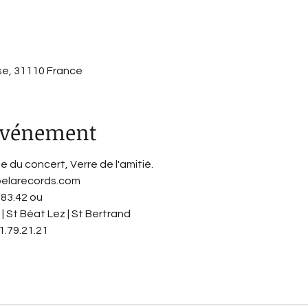
se, 31110 France
'événement
ée du concert, Verre de l'amitié.
belarecords.com
.83.42 ou
 St Béat Lez | St Bertrand
.79.21.21