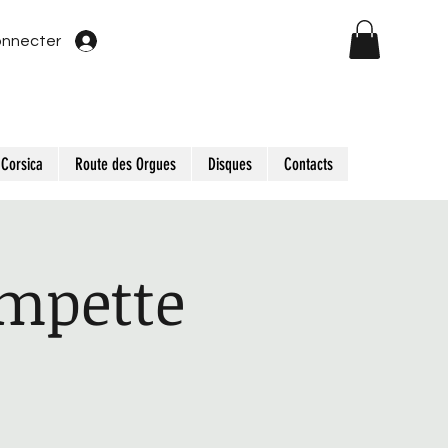
onnecter
Corsica
Route des Orgues
Disques
Contacts
mpette