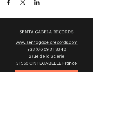
SENTA GABELA RECORDS
www.sentagabelarecords.com
+33 (0)6 09 31 83 42
2 rue de la Scierie
31550 CINTEGABELLE France
Acheter des disques
Trouvez plus d'informations sur
notre boutique en ligne et nos
conditions ci-dessous