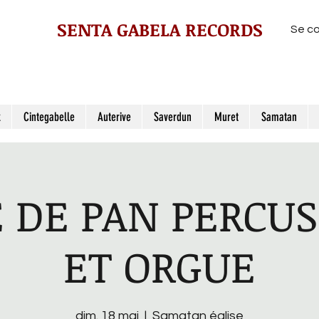
SENTA GABELA RECORDS
Se c
z
Cintegabelle
Auterive
Saverdun
Muret
Samatan
 DE PAN PERCU
ET ORGUE
dim. 18 mai
  |  
Samatan église