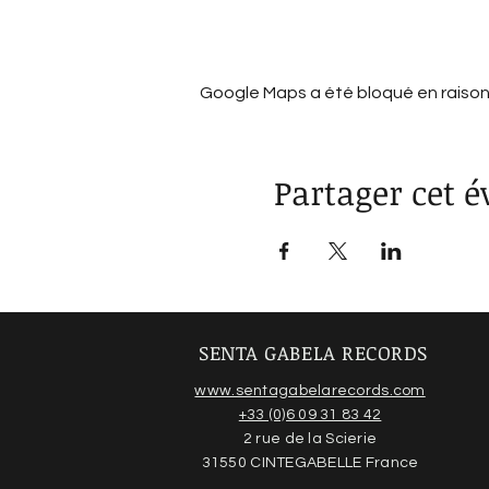
Afficher plus
Google Maps a été bloqué en raison
Partager cet 
SENTA GABELA RECORDS
www.sentagabelarecords.com
+33 (0)6 09 31 83 42
2 rue de la Scierie
31550 CINTEGABELLE France