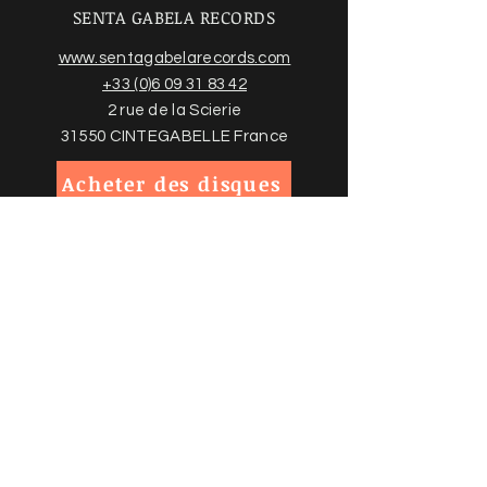
SENTA GABELA RECORDS
www.sentagabelarecords.com
+33 (0)6 09 31 83 42
2 rue de la Scierie
31550 CINTEGABELLE France
Acheter des disques
Trouvez plus d'informations sur
notre boutique en ligne et nos
conditions ci-dessous
Politiques de la boutique
Politique de confidentialité
Mentions légales