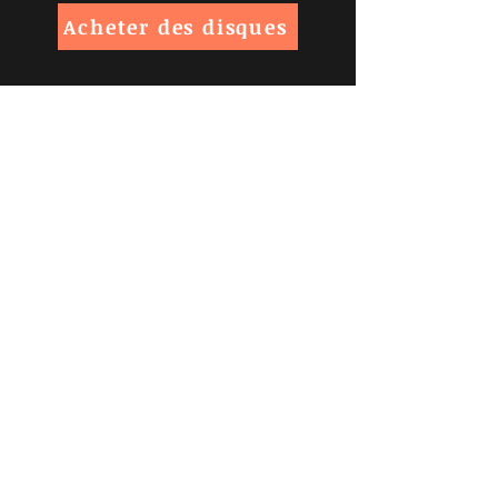
Acheter des disques
Trouvez plus d'informations sur
notre boutique en ligne et nos
conditions ci-dessous
Politiques de la boutique
Politique de confidentialité
Mentions légales
Inscrivez-vous à notre liste de
diffusion, ne manquez aucune
actualité