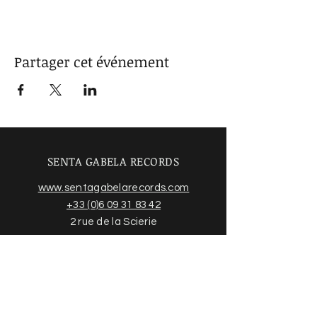
Partager cet événement
SENTA GABELA RECORDS
www.sentagabelarecords.com
+33 (0)6 09 31 83 42
2 rue de la Scierie
31550 CINTEGABELLE France
Acheter des disques