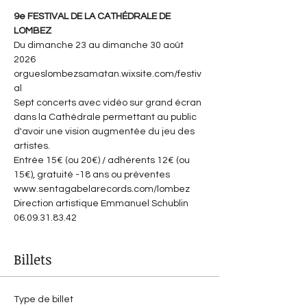
9e FESTIVAL DE LA CATHÉDRALE DE 
LOMBEZ
Du dimanche 23 au dimanche 30 août 
2026
orgueslombezsamatan.wixsite.com/festiv
al
Sept concerts avec vidéo sur grand écran 
dans la Cathédrale permettant au public 
d'avoir une vision augmentée du jeu des 
artistes.
Entrée 15€ (ou 20€) / adhérents 12€ (ou 
15€), gratuité -18 ans ou préventes 
www.sentagabelarecords.com/lombez
Direction artistique Emmanuel Schublin 
06.09.31.83.42
Billets
Type de billet