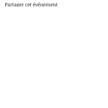
Partager cet événement
SENTA GABELA RECORDS
www.sentagabelarecords.com
+33 (0)6 09 31 83 42
2 rue de la Scierie
31550 CINTEGABELLE France
Acheter des disques
Trouvez plus d'informations sur
notre boutique en ligne et nos