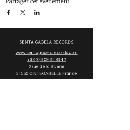
Partager cet événement
SENTA GABELA RECORDS
www.sentagabelarecords.com
+33 (0)6 09 31 83 42
2 rue de la Scierie
31550 CINTEGABELLE France
Acheter des disques
Trouvez plus d'informations sur
notre boutique en ligne et nos