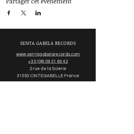
Partager cet événement
SENTA GABELA RECORDS
www.sentagabelarecords.com
+33 (0)6 09 31 83 42
2 rue de la Scierie
31550 CINTEGABELLE France
Acheter des disques
Trouvez plus d'informations sur
notre boutique en ligne et nos