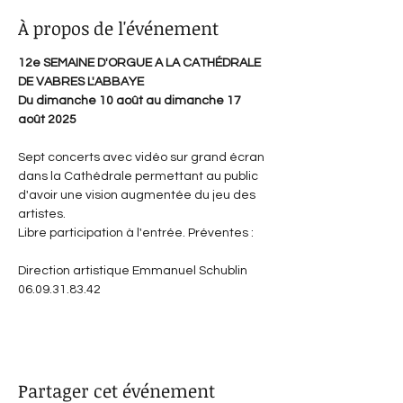
À propos de l'événement
12e SEMAINE D'ORGUE A LA CATHÉDRALE 
DE VABRES L'ABBAYE
Du dimanche 10 août au dimanche 17 
août 2025
semaineorguevabres.wixsite.com/festival
Sept concerts avec vidéo sur grand écran 
dans la Cathédrale permettant au public 
d'avoir une vision augmentée du jeu des 
artistes.
Libre participation à l'entrée. Préventes : 
www.sentagabelarecords.com/vabres
Direction artistique Emmanuel Schublin 
06.09.31.83.42
Partager cet événement