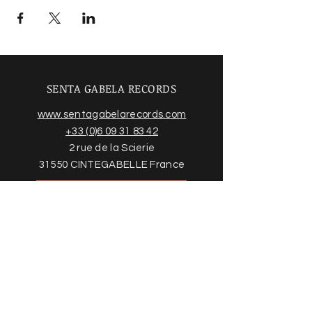
SENTA GABELA RECORDS
www.sentagabelarecords.com
+33 (0)6 09 31 83 42
2 rue de la Scierie
31550 CINTEGABELLE France
Acheter des disques
Trouvez plus d'informations sur
notre boutique en ligne et nos
conditions ci-dessous