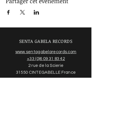
Partager cet événement
SENTA GABELA RECORDS
www.sentagabelarecords.com
+33 (0)6 09 31 83 42
2 rue de la Scierie
31550 CINTEGABELLE France
Acheter des disques
Trouvez plus d'informations sur
notre boutique en ligne et nos