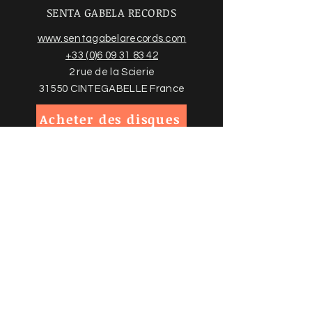
SENTA GABELA RECORDS
www.sentagabelarecords.com
+33 (0)6 09 31 83 42
2 rue de la Scierie
31550 CINTEGABELLE France
Acheter des disques
Trouvez plus d'informations sur
notre boutique en ligne et nos
conditions ci-dessous
Politiques de la boutique
Politique de confidentialité
Mentions légales