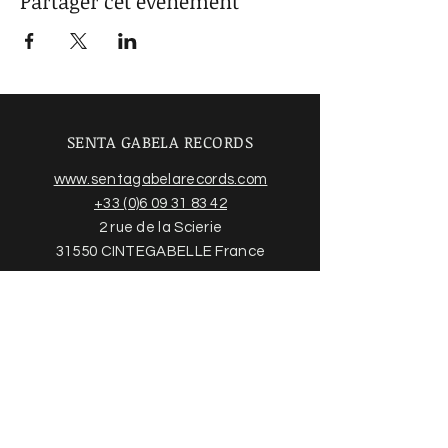
Partager cet événement
SENTA GABELA RECORDS
www.sentagabelarecords.com
+33 (0)6 09 31 83 42
2 rue de la Scierie
31550 CINTEGABELLE France
Acheter des disques
Trouvez plus d'informations sur
notre boutique en ligne et nos