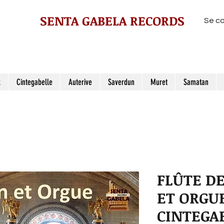
SENTA GABELA RECORDS
Se c
z
Cintegabelle
Auterive
Saverdun
Muret
Samatan
FLÛTE D
ET ORGU
CINTEGA