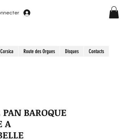
onnecter
Corsica
Route des Orgues
Disques
Contacts
E PAN BAROQUE
E A
BELLE