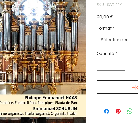
SKU : SGR 01/1
Prix
20,00 €
Format
*
Sélectionner
Quantité
*
Aj