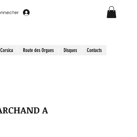
onnecter
Corsica
Route des Orgues
Disques
Contacts
ARCHAND A