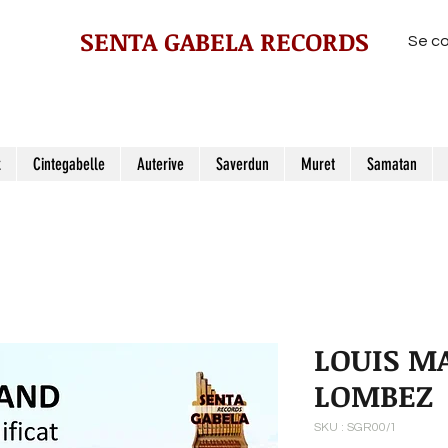
SENTA GABELA RECORDS
Se c
z
Cintegabelle
Auterive
Saverdun
Muret
Samatan
LOUIS M
LOMBEZ
SKU : SGR00/1