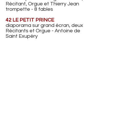
Récitant, Orgue et Thierry Jean
trompette - 8 fables
42 LE PETIT PRINCE
diaporama sur grand écran, deux
Récitants et Orgue - Antoine de
Saint Exupéry
43 JOSEPH ET PHARAON
Conte biblique en Egypte
ancienne illustré sur grand écran
avec deux Récitants, Grand-
Orgue et Rémi Hochart
percussions
Ciné-concert
50 PIERROT PIERRETTE
de Louis Feuillade (1924, film
muet, 1h07, tout public) et
improvisation au grand-orgue