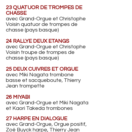
23 QUATUOR DE TROMPES DE
CHASSE
avec G
rand-O
rgue et Christophe
Voisin quatuor de trompes de
chasse (pays basque)
24 RALLYE DEUX ETANGS
avec G
rand-O
rgue et Christophe
Voisin troupe de trompes de
chasse (pays basque)
25 DEUX CUIVRES ET ORGUE
avec Miki Nagata trombone
basse et sacqueboute, Thierry
Jean trompette
26 MIYABI
avec Grand-Orgue et Miki Nagata
et Kaori Takeda trombones
27 HARPE EN DIALOGUE
avec G
rand-O
rgue, Orgue positif,
Zoé Buyck harpe, Thierry Jean