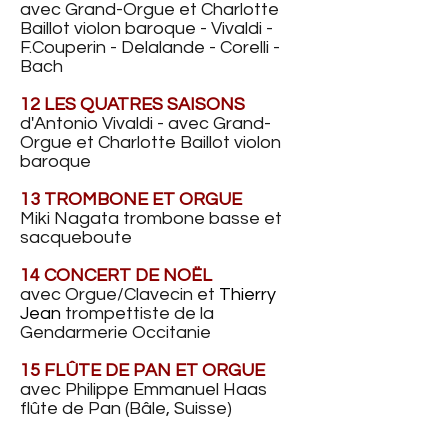
avec G
rand-O
rgue et Charlotte
Baillot violon baroque - Vivaldi -
F.Couperin - Delalande - Corelli -
Bach
12 L
ES QUATRES SAISONS
d'Antonio Vivaldi - avec
G
rand-
O
rgue
et Charlotte Baillot violon
baroque
13 TROMBONE ET ORGUE
Miki Nagata trombone basse et
sacqueboute
14 CONCERT DE NOËL
avec Orgue/Clavecin et
Thierry
Jean
trompettiste de la
Gendarmerie Occitanie
15 FLÛTE DE PAN ET ORGUE
avec Philippe Emmanuel Haas
flûte de Pan (Bâle, Suisse)