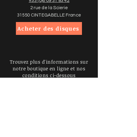
+33 (0)6 09 31 83 42
2 rue de la Scierie
31550 CINTEGABELLE France
Acheter des disques
Trouvez plus d'informations sur
notre boutique en ligne et nos
conditions ci-dessous
Politiques de la boutique
Politique de confidentialité
Mentions légales
Inscrivez-vous à notre liste de
diffusion, ne manquez aucune