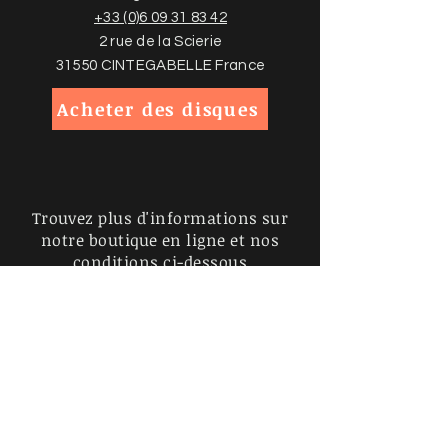
+33 (0)6 09 31 83 42
2 rue de la Scierie
31550 CINTEGABELLE France
Acheter des disques
Trouvez plus d'informations sur
notre boutique en ligne et nos
conditions ci-dessous
Politiques de la boutique
Politique de confidentialité
Mentions légales
Inscrivez-vous à notre liste de