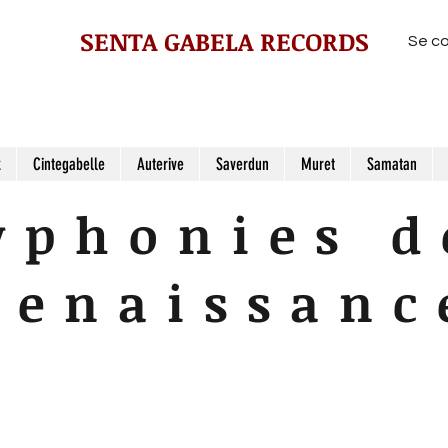
SENTA GABELA RECORDS
Se c
z
Cintegabelle
Auterive
Saverdun
Muret
Samatan
yphonies d
Renaissanc