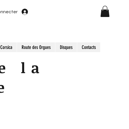
onnecter
Corsica
Route des Orgues
Disques
Contacts
e la
e