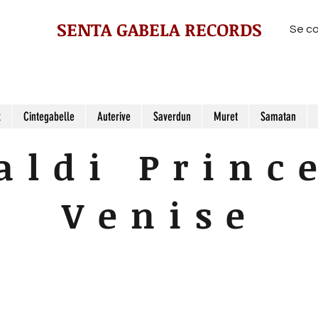
SENTA GABELA RECORDS
Se c
z
Cintegabelle
Auterive
Saverdun
Muret
Samatan
aldi Princ
Venise