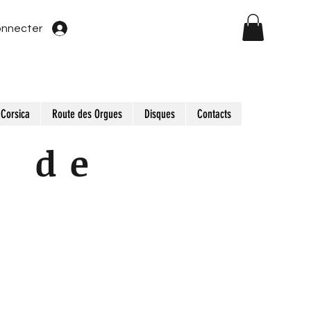
onnecter
Corsica
Route des Orgues
Disques
Contacts
e de