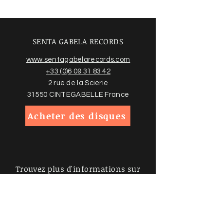
SENTA GABELA RECORDS
www.sentagabelarecords.com
+33 (0)6 09 31 83 42
2 rue de la Scierie
31550 CINTEGABELLE France
Acheter des disques
Trouvez plus d'informations sur
notre boutique en ligne et nos
conditions ci-dessous
Politiques de la boutique