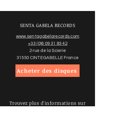
SENTA GABELA RECORDS
www.sentagabelarecords.com
+33 (0)6 09 31 83 42
2 rue de la Scierie
31550 CINTEGABELLE France
Acheter des disques
Trouvez plus d'informations sur
notre boutique en ligne et nos
conditions ci-dessous
Politiques de la boutique