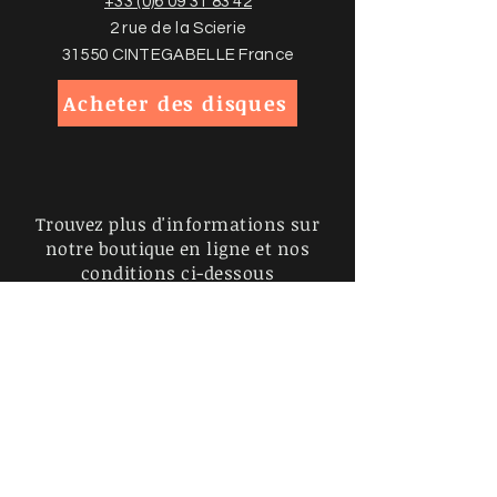
+33 (0)6 09 31 83 42
2 rue de la Scierie
31550 CINTEGABELLE France
Acheter des disques
Trouvez plus d'informations sur
notre boutique en ligne et nos
conditions ci-dessous
Politiques de la boutique
Politique de confidentialité
Mentions légales
Inscrivez-vous à notre liste de
diffusion, ne manquez aucune