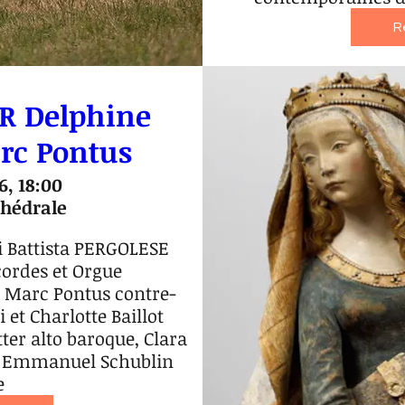
R
R Delphine
rc Pontus
6, 18:00
hédrale
 Battista PERGOLESE

cordes et Orgue

 Marc Pontus contre-
et Charlotte Baillot 
ter alto baroque, Clara 
, Emmanuel Schublin 
e