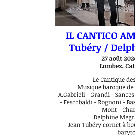
IL CANTICO A
Tubéry / Delp
27 août 202
Lombez, Cat
Le Cantique des
Musique baroque de F
A.Gabrieli - Grandi - Sances
- Fescobaldi - Rognoni - Bas
Mont - Char
Delphine Megre
Jean Tubéry cornet à bouq
baryto