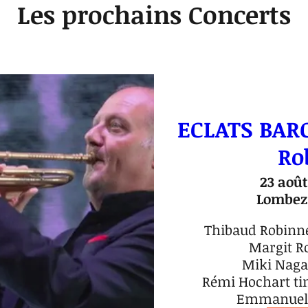
Les prochains Concerts
ECLATS BAR
Ro
23 août
Lombez,
Thibaud Robinne
Margit R
Miki Naga
Rémi Hochart tim
Emmanuel 