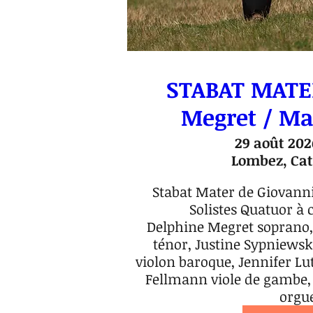
STABAT MATE
Megret / Ma
29 août 202
Lombez, Cat
Stabat Mater de Giovanni
Solistes Quatuor à 
Delphine Megret soprano,
ténor, Justine Sypniewski 
violon baroque, Jennifer Lut
Fellmann viole de gambe
orgu