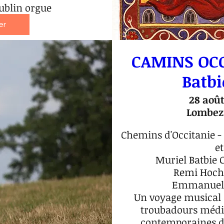
blin orgue
er
CAMINS OCC
Batbi
28 août
Lombez,
Chemins d'Occitanie - 
et
Muriel Batbie C
Remi Hocha
Emmanuel S
Un voyage musical à 
troubadours médi
contemporaines de