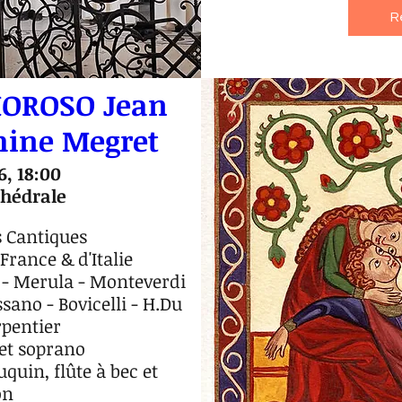
R
MOROSO Jean
hine Megret
6, 18:00
hédrale
 Cantiques

rance & d'Italie

 - Merula - Monteverdi 
sano - Bovicelli - H.Du 
pentier

t soprano

uin, flûte à bec et 
n
