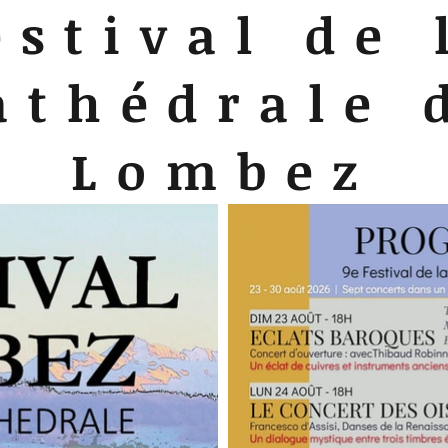
estival de 
athédrale 
Lombez