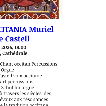
ITANIA Muriel
e Castell
 2026, 18:00
 Cathédrale
Chant occitan Percussions 
 Orgue

astell voix occitane

rt percussions

chublin orgue

travers les siècles, des 
évaux aux résonances 
 la tradition occitane.