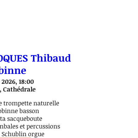
OQUES Thibaud
binne
 2026, 18:00
 Cathédrale
 trompette naturelle

obinne basson

ta sacqueboute

bales et percussions

Schublin orgue