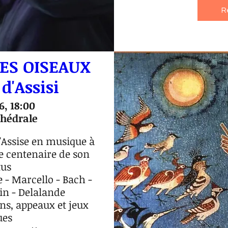
R
ES OISEAUX
d'Assisi
6, 18:00
hédrale
'Assise en musique à 
e centenaire de son 
us

- Marcello - Bach - 
in - Delalande

s, appeaux et jeux 
es
