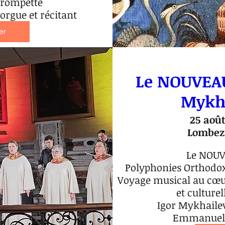
trompette

rgue et récitant
er
Le NOUVEA
Mykh
25 août
Lombez,
Le NOUV
Polyphonies Orthodoxe
Voyage musical au cœur 
et culturel
Igor Mykhaile
Emmanuel 